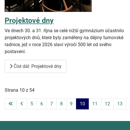
Projektové dny
Ve dnech 30. a 31. října se celé nižší gymnázium účastnilo
projektových dnů, které byly zaměřeny na dějiny turnovské
radnice, jež v roce 2026 slaví výročí 500 let od svého
postavení.
Číst dál: Projektové dny
Strana 10 z 54
5
6
7
8
9
10
11
12
13