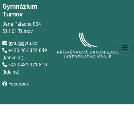
Gymnázium
Turnov
Jana Palacha 804
511 01 Turnov
gytu@gytu.cz

+420 481 322 849

(kancelář)
+420 481 321 810

(jídelna)
Facebook