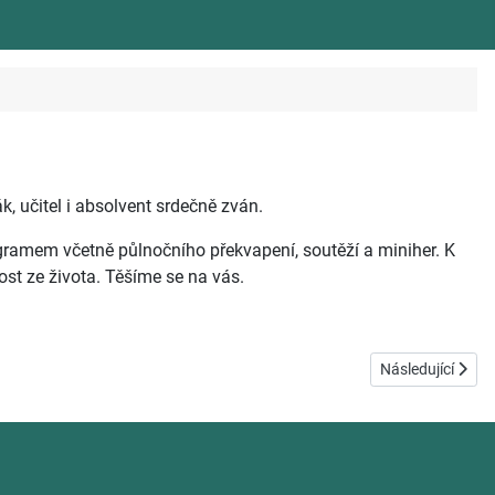
, učitel i absolvent srdečně zván.
gramem včetně půlnočního překvapení, soutěží a miniher. K
st ze života. Těšíme se na vás.
Další článek: Te
Následující