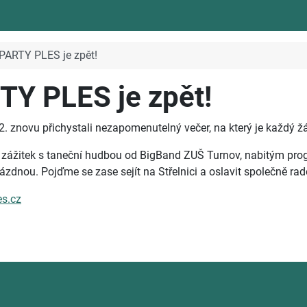
PARTY PLES je zpět!
TY PLES je zpět!
. znovu přichystali nezapomenutelný večer, na který je každý žák
vý zážitek s taneční hudbou od BigBand ZUŠ Turnov, nabitým pro
nou. Pojďme se zase sejít na Střelnici a oslavit společně rado
s.cz