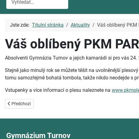
Jste zde:
Titulní stránka
Aktuality
Váš oblíbený PKM 
Váš oblíbený PKM PAR
Absolventi Gymnázia Turnov a jejich kamarádi si pro vás 24. 2
Stejně jako minulý rok se můžete těšit na uvolněnější pleso
tomu samozřejmě bohatá tombola, takže nikdo neodejde s prázd
Vstupenky a více informací o plesu naleznete na
www.pkmple
Předchozí článek: Kritéria přijímacího řízení 2024/2025
Předchozí
Gymnázium Turnov