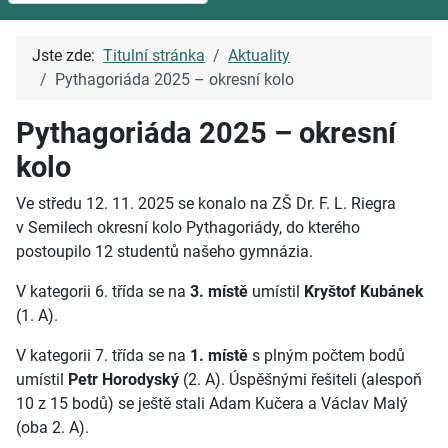
Jste zde:
Titulní stránka
Aktuality
Pythagoriáda 2025 – okresní kolo
Pythagoriáda 2025 – okresní
kolo
Ve středu 12. 11. 2025 se konalo na ZŠ Dr. F. L. Riegra
v
Semilech okresní kolo Pythagoriády, do kterého
postoupilo 12 studentů našeho gymnázia.
V kategorii 6. třída se na
3. místě
umístil
Kryštof Kubánek
(1. A).
V kategorii 7. třída se na
1. místě
s plným počtem bodů
umístil
Petr Horodyský
(2. A). Úspěšnými řešiteli (alespoň
10 z 15 bodů) se ještě stali Adam Kučera a Václav Malý
(oba 2. A).