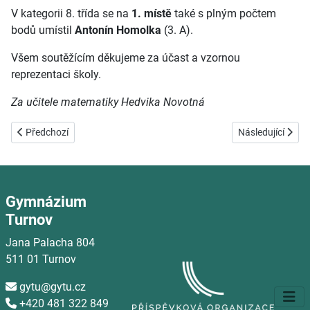
V kategorii 8. třída se na
1. místě
také s plným počtem
bodů umístil
Antonín Homolka
(3. A).
Všem soutěžícím děkujeme za účast a vzornou
reprezentaci školy.
Za učitele matematiky Hedvika Novotná
Předchozí článek: Bubnovačka na GyTu
Další článek: Bob
Předchozí
Následující
Gymnázium
Turnov
Jana Palacha 804
511 01 Turnov
gytu@gytu.cz

+420 481 322 849
